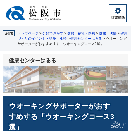
ペ
メ
ー
ニ
ジ
ュ
閲
の
ー
覧
先
を
補
頭
飛
トップページ
>
分類でさがす
>
健康・福祉・医療
>
健康・医療
>
健康
現在地
助
づくりのイベント・講座・相談
>
健康センターはるる
>
ウオーキング
で
ば
サポーターがおすすめする「ウオーキングコース3選」
す。
し
て
本
健康センターはるる
文
へ
本
ウオーキングサポーターがおす
文
すめする「ウオーキングコース3
選」