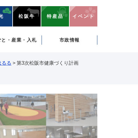
光
松阪牛
特産品
イベント
ごと・産業・入札
市政情報
はるる
>
第3次松阪市健康づくり計画