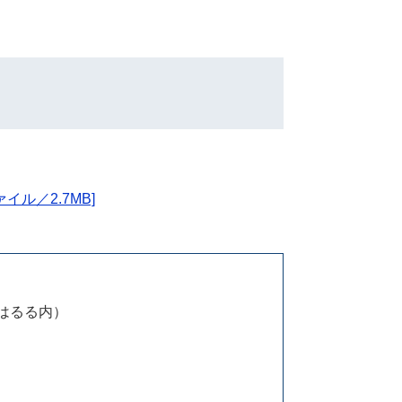
ル／2.7MB]
はるる内）