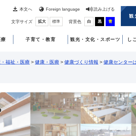
本文へ
Foreign language
読み上げる
観
文字サイズ
拡大
標準
背景色
白
黒
青
医療
子育て・教育
観光・文化・スポーツ
し
康・福祉・医療
>
健康・医療
>
健康づくり情報
>
健康センター
る