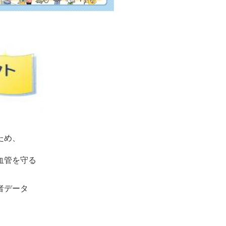
ため、
血管を守る
ータ