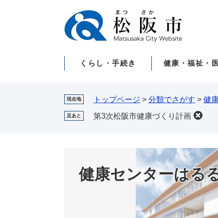
ペ
メ
ー
ニ
ジ
ュ
の
ー
先
を
くらし・手続き
健康・福祉・
頭
飛
で
ば
す。
し
て
トップページ
>
分類でさがす
>
健
現在地
本
第3次松阪市健康づくり計画
足あと
文
へ
健康センターはる