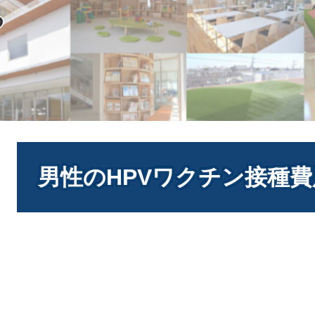
る
本
文
男性のHPVワクチン接種