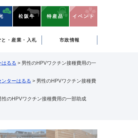
光
松阪牛
特産品
イベント
ごと・産業・入札
市政情報
ーはるる
>
男性のHPVワクチン接種費用の一
センターはるる
>
男性のHPVワクチン接種費
男性のHPVワクチン接種費用の一部助成