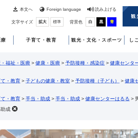
本文へ
Foreign language
読み上げる
観
文字サイズ
拡大
標準
背景色
白
黒
青
医療
子育て・教育
観光・文化・スポーツ
し
康・福祉・医療
>
健康・医療
>
予防接種・感染症
>
健康センタ
育て・教育
>
子どもの健康・教室
>
予防接種（子ども）
>
健康
育て・教育
>
手当・助成
>
手当・助成
>
健康センターはるる
>
部助成