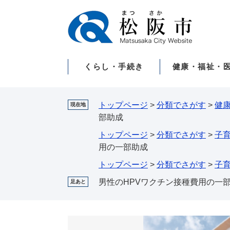
ペ
メ
ー
ニ
ジ
ュ
の
ー
先
を
くらし・手続き
健康・福祉・
頭
飛
で
ば
す。
し
て
トップページ
>
分類でさがす
>
健
現在地
本
部助成
文
トップページ
>
分類でさがす
>
子
へ
用の一部助成
トップページ
>
分類でさがす
>
子
男性のHPVワクチン接種費用の一
足あと