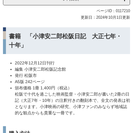
ページID：0117210
更新日：2024年10月1日更新
書籍 「小津安二郎松阪日記 大正七年・
十年」
2022年12月12日刊行
編集 小津安二郎松阪記念館
発行 松阪市
A5版 242ページ
頒布価格 1冊 1,400円（税込）
松阪で十代を過ごした映画監督・小津安二郎が書いた2冊の日
記（大正7年・10年）の注釈付きの翻刻本で、全文の発表は初
となります。小津映画の研究、小津ファンのみならず地域誌
的な観点からも貴重な一冊です。