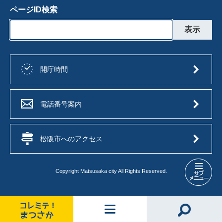
ページID検索
開庁時間
電話番号案内
松阪市へのアクセス
Copyright Matsusaka city All Rights Reserved.
文
化
情
報
メ
コ
メ
情