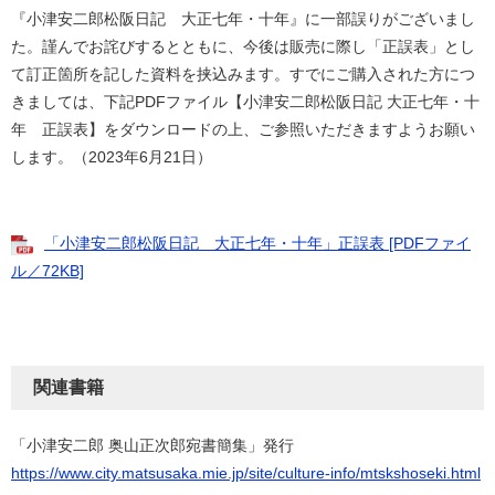
『小津安二郎松阪日記 大正七年・十年』に一部誤りがございまし
た。謹んでお詫びするとともに、今後は販売に際し「正誤表」とし
て訂正箇所を記した資料を挟込みます。すでにご購入された方につ
きましては、下記PDFファイル【小津安二郎松阪日記 大正七年・十
年 正誤表】をダウンロードの上、ご参照いただきますようお願い
します。（2023年6月21日）
「小津安二郎松阪日記 大正七年・十年」正誤表 [PDFファイ
ル／72KB]
関連書籍
「小津安二郎 奥山正次郎宛書簡集」発行
https://www.city.matsusaka.mie.jp/site/culture-info/mtskshoseki.html