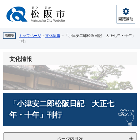
ペ
メ
ー
ニ
ジ
ュ
閲
の
ー
覧
先
を
補
頭
飛
トップページ
>
文化情報
>
「小津安二郎松阪日記 大正七年・十年」
現在地
助
刊行
で
ば
す。
し
て
文化情報
本
文
へ
本
「小津安二郎松阪日記 大正七
文
年・十年」刊行
ページ内目次