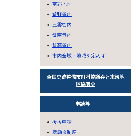
南部地区
嬉野管内
三雲管内
飯南管内
飯高管内
市内全域・地域を定めず
全国史跡整備市町村協議会と東海地
区協議会
申請等
後援申請
奨励金制度