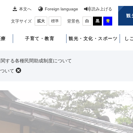
本文へ
Foreign language
読み上げる
観
文字サイズ
拡大
標準
背景色
白
黒
青
医療
子育て・教育
観光・文化・スポーツ
し
に関する各種民間助成制度について
ついて