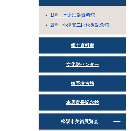
1階 歴史民俗資料館
2階 小津安二郎松阪記念館
郷土資料室
文化財センター
嬉野考古館
本居宣長記念館
松阪市美術展覧会