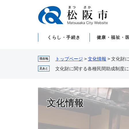
ペ
メ
ー
ニ
ジ
ュ
の
ー
先
を
くらし・手続き
健康・福祉・
頭
飛
で
ば
す。
し
て
トップページ
>
文化情報
>
文化財
現在地
本
文化財に関する各種民間助成制度に
足あと
文
へ
文化情報