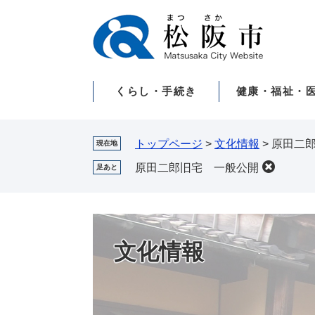
ペ
メ
ー
ニ
ジ
ュ
の
ー
先
を
くらし・手続き
健康・福祉・
頭
飛
で
ば
す。
し
て
トップページ
>
文化情報
>
原田二
現在地
本
原田二郎旧宅 一般公開
足あと
文
へ
文化情報