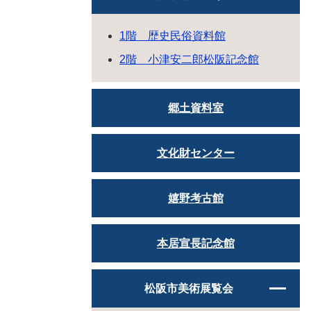
1階 歴史民俗資料館
2階 小津安二郎松阪記念館
郷土資料室
文化財センター
嬉野考古館
本居宣長記念館
松阪市美術展覧会