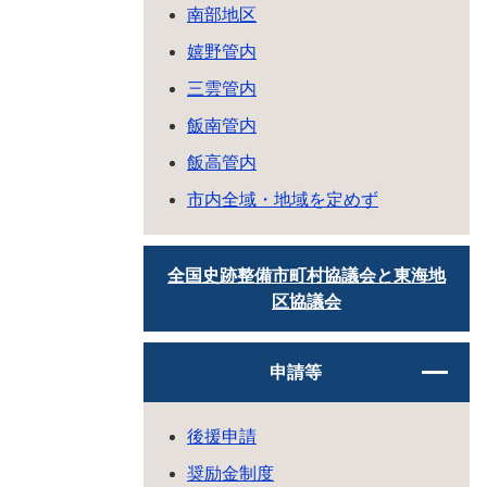
南部地区
嬉野管内
三雲管内
飯南管内
飯高管内
市内全域・地域を定めず
全国史跡整備市町村協議会と東海地
区協議会
申請等
後援申請
奨励金制度