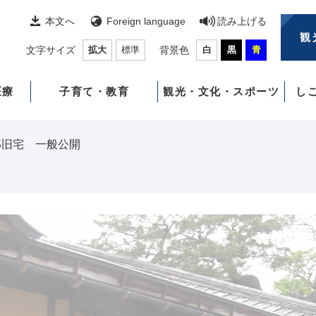
本文へ
Foreign language
読み上げる
観
文字サイズ
拡大
標準
背景色
白
黒
青
医療
子育て・教育
観光・文化・スポーツ
し
郎旧宅 一般公開