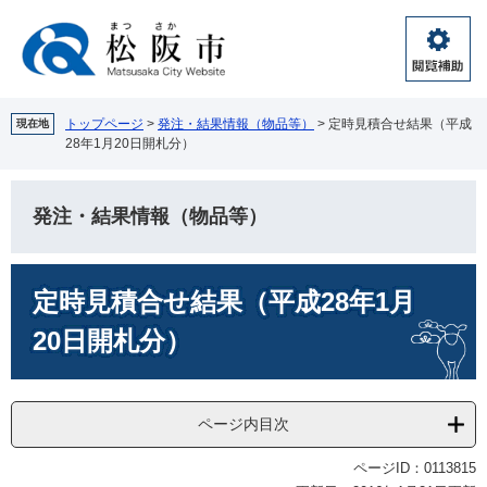
ペ
メ
ー
ニ
ジ
ュ
閲
の
ー
覧
先
を
補
頭
飛
トップページ
>
発注・結果情報（物品等）
>
定時見積合せ結果（平成
現在地
助
28年1月20日開札分）
で
ば
す。
し
て
発注・結果情報（物品等）
本
文
へ
本
定時見積合せ結果（平成28年1月
文
20日開札分）
ページ内目次
ページID：0113815