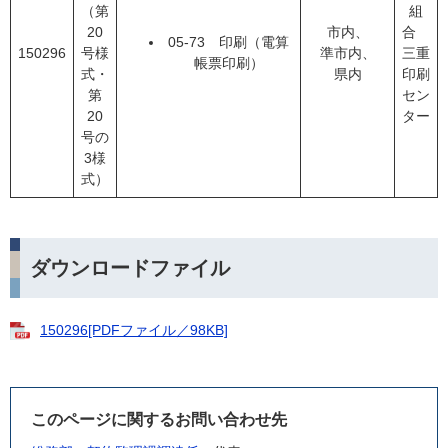
（第
組
20
市内、
合
05-73 印刷（電算
150296
号様
準市内、
三重
帳票印刷）
式・
県内
印刷
第
セン
20
ター
号の
3様
式）
ダウンロードファイル
150296[PDFファイル／98KB]
このページに関するお問い合わせ先