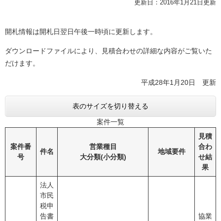
更新日：2016年1月21日更新
開札情報は開札日翌日午後一時頃に更新します。
ダウンロードファイルにより、見積合わせの詳細な内容がご覧いた
だけます。
平成28年1月20日 更新
表のサイズを切り替える
案件一覧
見積
案件番
営業種目
合わ
件名
地域要件
号
大分類(小分類)
せ結
果
法人
市民
税申
告書
協業