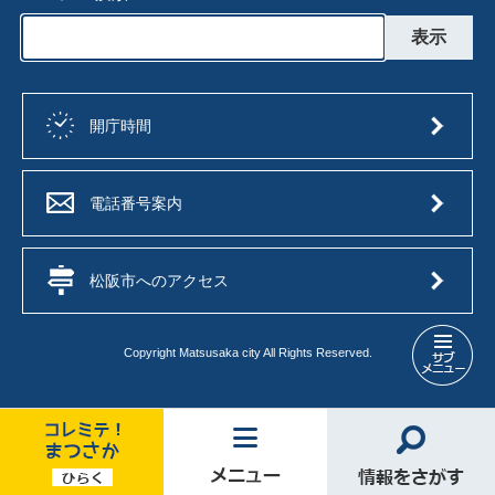
開庁時間
電話番号案内
松阪市へのアクセス
Copyright Matsusaka city All Rights Reserved.
発
注・
結
果
情
コ
メ
情
報
レ
ニ
報