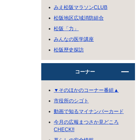
みえ松阪マラソンCLUB
松阪地区広域消防組合
松阪「力」
みんなの医学講座
松阪歴史探訪
コーナー
▼そのほかのコーナー番組▲
市役所のシゴト
動画で知るマイナンバーカード
今月の広報まつさか見どころ
CHECK!!