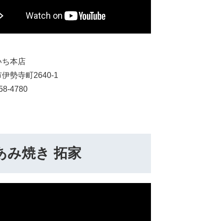
いち本店
伊勢寺町2640-1
58-4780
あみ焼き 拓家