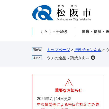
ペ
メ
ー
ニ
ジ
ュ
の
ー
先
を
くらし・手続き
健康・福祉・
頭
飛
で
ば
す。
し
て
トップページ
>
行政チャンネル
>
現在地
本
ウチの逸品～鶏焼き肉～
足あと
文
へ
重要なお知らせ
2026年7月14日更新
中東情勢等による松阪市指定ごみ袋