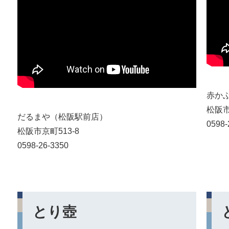
赤か
松阪市
だるまや（松阪駅前店）
0598-
松阪市京町513-8
0598-26-3350
とり壺