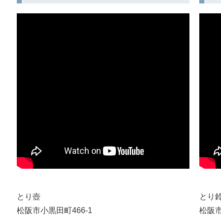
とり壺
とり
松阪市小黒田町466-1
松阪市