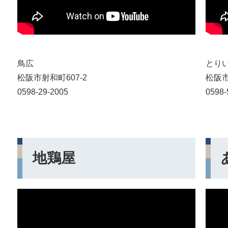
鳥広
とり
松阪市射和町607-2
松阪市
0598-29-2005
0598-
地鶏屋