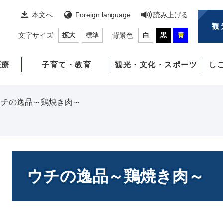
本文へ
Foreign language
読み上げる
観
文字サイズ
拡大
標準
背景色
白
黒
青
医療
子育て・教育
観光・文化・スポーツ
し
ウチの逸品～鶏焼き肉～
本
文
ウチの逸品～鶏焼き肉～