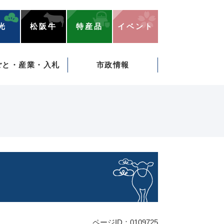
光
松阪牛
特産品
イベント
ごと・産業・入札
市政情報
ページID：0109725