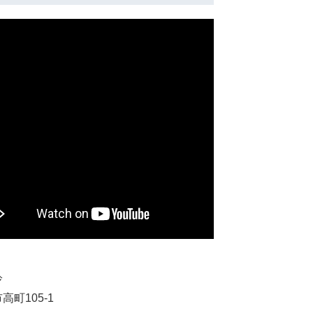
鈴
高町105-1