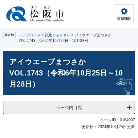
ペ
メ
ー
ニ
ジ
ュ
閲
の
ー
覧
先
を
補
頭
飛
トップページ
>
行政チャンネル
>
アイウエーブまつさか
現在地
助
VOL.1743（令和6年10月25日～10月28日）
で
ば
す。
し
本
て
アイウエーブまつさか
文
本
文
VOL.1743（令和6年10月25日～10
へ
月28日）
ページ内目次
ページID：0164997
更新日：2024年10月25日更新