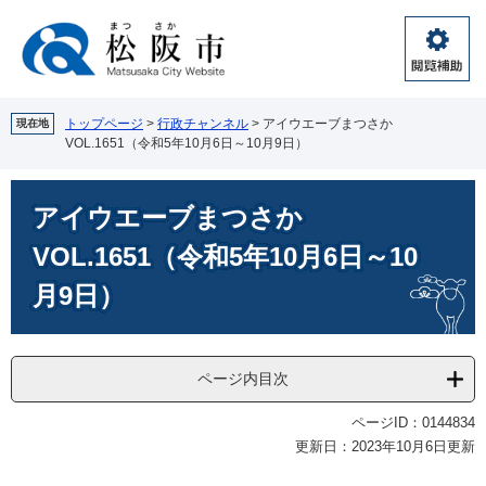
ペ
メ
ー
ニ
ジ
ュ
閲
の
ー
覧
先
を
補
頭
飛
トップページ
>
行政チャンネル
>
アイウエーブまつさか
現在地
助
VOL.1651（令和5年10月6日～10月9日）
で
ば
す。
し
本
て
アイウエーブまつさか
文
本
文
VOL.1651（令和5年10月6日～10
へ
月9日）
ページ内目次
ページID：0144834
更新日：2023年10月6日更新