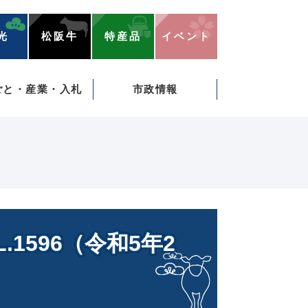
光
松阪牛
特産品
イベント
ごと・産業・入札
市政情報
1596（令和5年2