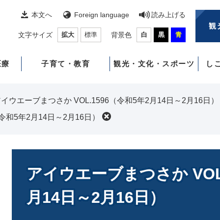
本文へ
Foreign language
読み上げる
観
文字サイズ
拡大
標準
背景色
白
黒
青
医療
子育て・教育
観光・文化・スポーツ
し
イウエーブまつさか VOL.1596（令和5年2月14日～2月16日）
令和5年2月14日～2月16日）
本
文
アイウエーブまつさか VOL.
月14日～2月16日）