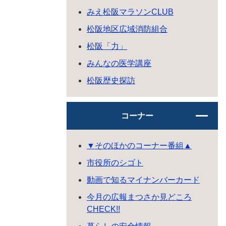
みえ松阪マラソンCLUB
松阪地区広域消防組合
松阪「力」
みんなの医学講座
松阪歴史探訪
コーナー
▼そのほかのコーナー番組▲
市役所のシゴト
動画で知るマイナンバーカード
今月の広報まつさか見どころ
CHECK!!