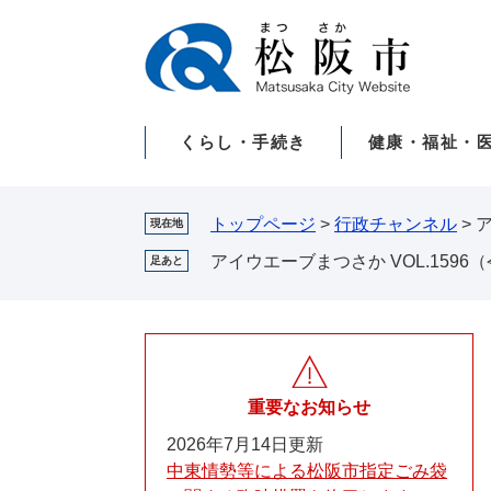
ペ
メ
ー
ニ
ジ
ュ
の
ー
先
を
くらし・手続き
健康・福祉・
頭
飛
で
ば
す。
し
て
トップページ
>
行政チャンネル
>
ア
現在地
本
アイウエーブまつさか VOL.1596（
足あと
文
へ
重要なお知らせ
2026年7月14日更新
中東情勢等による松阪市指定ごみ袋