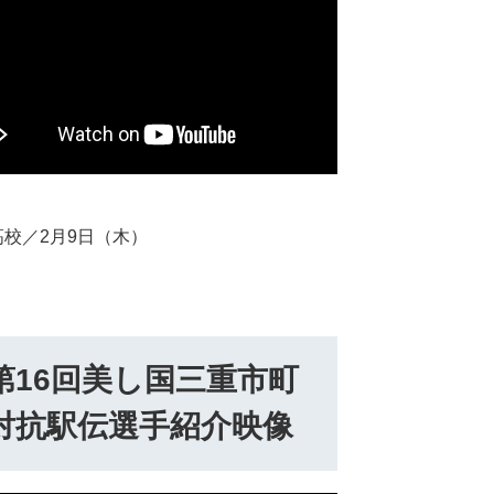
高校／2月9日（木）
第16回美し国三重市町
対抗駅伝選手紹介映像