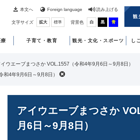
本文へ
Foreign language
読み上げる
観
文字サイズ
拡大
標準
背景色
白
黒
青
医療
子育て・教育
観光・文化・スポーツ
し
イウエーブまつさか VOL.1557（令和4年9月6日～9月8日）
（令和4年9月6日～9月8日）
本
文
アイウエーブまつさか VOL.
月6日～9月8日）