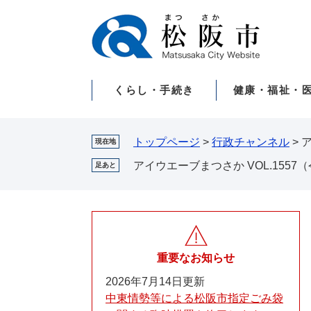
ペ
メ
ー
ニ
ジ
ュ
の
ー
先
を
くらし・手続き
健康・福祉・
頭
飛
で
ば
す。
し
て
トップページ
>
行政チャンネル
>
ア
現在地
本
アイウエーブまつさか VOL.1557
足あと
文
へ
重要なお知らせ
2026年7月14日更新
中東情勢等による松阪市指定ごみ袋