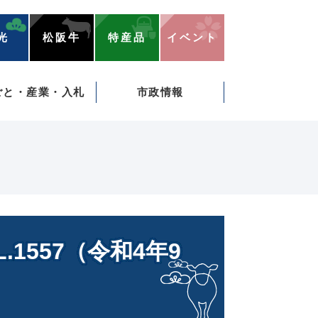
光
松阪牛
特産品
イベント
ごと・産業・入札
市政情報
1557（令和4年9