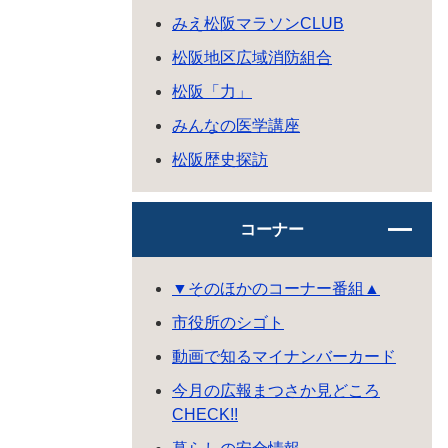
みえ松阪マラソンCLUB
松阪地区広域消防組合
松阪「力」
みんなの医学講座
松阪歴史探訪
コーナー
▼そのほかのコーナー番組▲
市役所のシゴト
動画で知るマイナンバーカード
今月の広報まつさか見どころ
CHECK!!