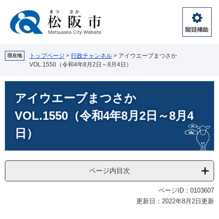
ペ
メ
ー
ニ
ジ
ュ
閲
の
ー
覧
先
を
補
頭
飛
トップページ
>
行政チャンネル
>
アイウエーブまつさか
現在地
助
VOL.1550（令和4年8月2日～8月4日）
で
ば
す。
し
本
て
アイウエーブまつさか
文
本
文
VOL.1550（令和4年8月2日～8月4
へ
日）
ページ内目次
ページID：0103607
更新日：2022年8月2日更新