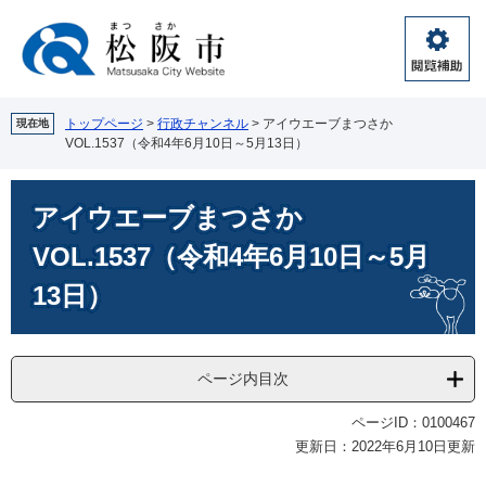
ペ
メ
ー
ニ
ジ
ュ
閲
の
ー
覧
先
を
補
頭
飛
トップページ
>
行政チャンネル
>
アイウエーブまつさか
現在地
助
VOL.1537（令和4年6月10日～5月13日）
で
ば
す。
し
本
て
アイウエーブまつさか
文
本
文
VOL.1537（令和4年6月10日～5月
へ
13日）
ページ内目次
ページID：0100467
更新日：2022年6月10日更新