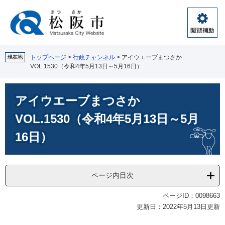
ペ
メ
ー
ニ
ジ
ュ
閲
の
ー
覧
先
を
補
頭
飛
トップページ
>
行政チャンネル
>
アイウエーブまつさか
現在地
助
VOL.1530（令和4年5月13日～5月16日）
で
ば
す。
し
本
て
アイウエーブまつさか
文
本
文
VOL.1530（令和4年5月13日～5月
へ
16日）
ページ内目次
ページID：0098663
更新日：2022年5月13日更新