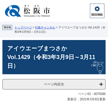
ペ
メ
ー
ニ
ジ
ュ
閲
の
ー
覧
先
を
補
頭
飛
トップページ
>
行政チャンネル
>
アイウエーブまつさか Vol.1429（令
現在地
助
和3年3月9日～3月11日）
で
ば
す。
し
本
て
アイウエーブまつさか
文
本
文
Vol.1429（令和3年3月9日～3月11
へ
日）
ページ内目次
ページID：0075586
更新日：2021年3月9日更新