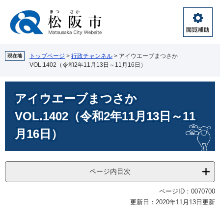
ペ
メ
ー
ニ
ジ
ュ
閲
の
ー
覧
先
を
補
頭
飛
トップページ
>
行政チャンネル
>
アイウエーブまつさか
現在地
助
VOL.1402（令和2年11月13日～11月16日）
で
ば
す。
し
本
て
アイウエーブまつさか
文
本
文
VOL.1402（令和2年11月13日～11
へ
月16日）
ページ内目次
ページID：0070700
更新日：2020年11月13日更新