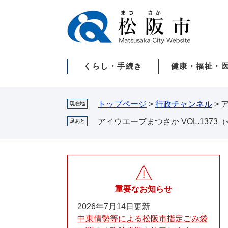
ペ
メ
ー
ニ
ジ
ュ
の
ー
先
を
くらし・手続き
健康・福祉・
頭
飛
で
ば
す。
し
て
トップページ
>
行政チャンネル
>
ア
現在地
本
アイウエーブまつさか VOL.1373
足あと
文
へ
重要なお知らせ
2026年7月14日更新
中東情勢等による松阪市指定ごみ袋