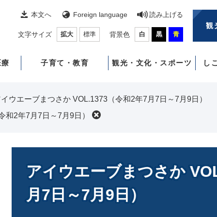
本文へ
Foreign language
読み上げる
観
文字サイズ
拡大
標準
背景色
白
黒
青
医療
子育て・教育
観光・文化・スポーツ
し
イウエーブまつさか VOL.1373（令和2年7月7日～7月9日）
（令和2年7月7日～7月9日）
本
文
アイウエーブまつさか VOL.
月7日～7月9日）