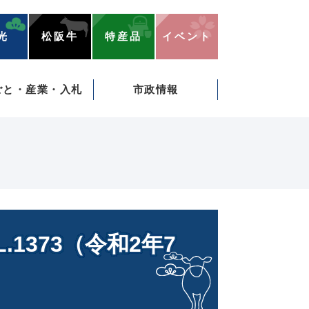
光
松阪牛
特産品
イベント
ごと・産業・入札
市政情報
1373（令和2年7