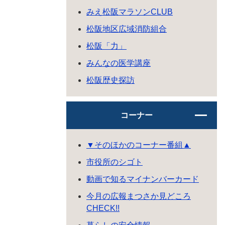
みえ松阪マラソンCLUB
松阪地区広域消防組合
松阪「力」
みんなの医学講座
松阪歴史探訪
コーナー
▼そのほかのコーナー番組▲
市役所のシゴト
動画で知るマイナンバーカード
今月の広報まつさか見どころ
CHECK!!