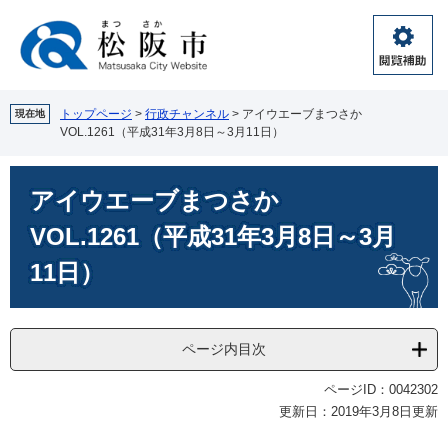
ペ
メ
ー
ニ
ジ
ュ
閲
の
ー
覧
先
を
補
頭
飛
トップページ
>
行政チャンネル
>
アイウエーブまつさか
現在地
助
VOL.1261（平成31年3月8日～3月11日）
で
ば
す。
し
本
て
アイウエーブまつさか
文
本
文
VOL.1261（平成31年3月8日～3月
へ
11日）
ページ内目次
ページID：0042302
更新日：2019年3月8日更新