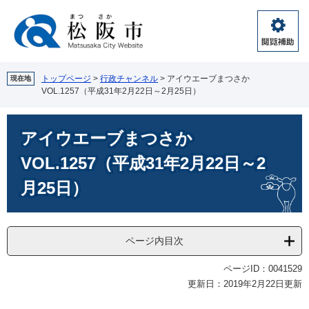
ペ
メ
ー
ニ
ジ
ュ
閲
の
ー
覧
先
を
補
頭
飛
トップページ
>
行政チャンネル
>
アイウエーブまつさか
現在地
助
VOL.1257（平成31年2月22日～2月25日）
で
ば
す。
し
本
て
アイウエーブまつさか
文
本
文
VOL.1257（平成31年2月22日～2
へ
月25日）
ページ内目次
ページID：0041529
更新日：2019年2月22日更新