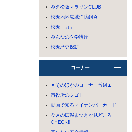
みえ松阪マラソンCLUB
松阪地区広域消防組合
松阪「力」
みんなの医学講座
松阪歴史探訪
コーナー
▼そのほかのコーナー番組▲
市役所のシゴト
動画で知るマイナンバーカード
今月の広報まつさか見どころ
CHECK!!