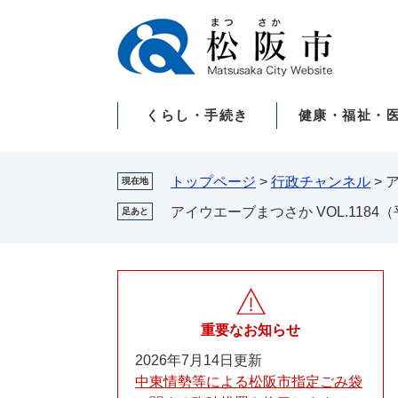
ペ
メ
ー
ニ
ジ
ュ
の
ー
先
を
くらし・手続き
健康・福祉・
頭
飛
で
ば
す。
し
て
トップページ
>
行政チャンネル
>
ア
現在地
本
アイウエーブまつさか VOL.1184（
足あと
文
へ
重要なお知らせ
2026年7月14日更新
中東情勢等による松阪市指定ごみ袋