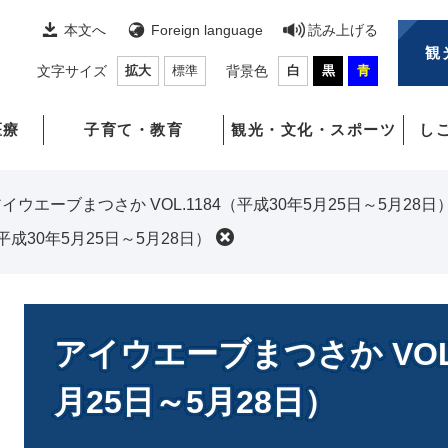
本文へ
Foreign language
読み上げる
観
文字サイズ
拡大
標準
背景色
白
黒
青
医療
子育て・教育
観光・文化・スポーツ
し
イウエーブまつさか VOL.1184（平成30年5月25日～5月28日
平成30年5月25日～5月28日）
本
文
アイウエーブまつさか VOL.
月25日～5月28日）