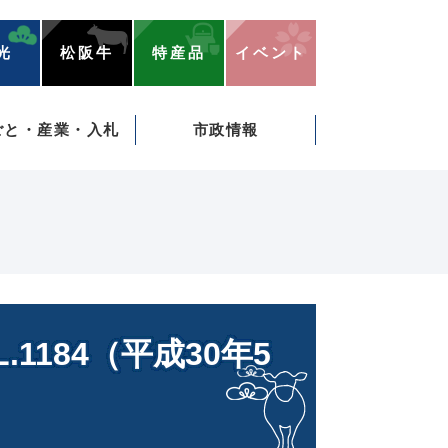
光
松阪牛
特産品
イベント
ごと・産業・入札
市政情報
）
1184（平成30年5