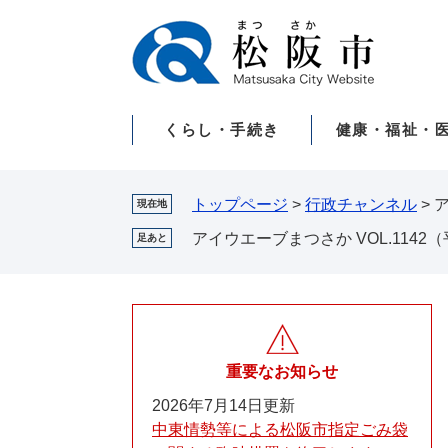
ペ
メ
ー
ニ
ジ
ュ
の
ー
先
を
くらし・手続き
健康・福祉・
頭
飛
で
ば
す。
し
て
トップページ
>
行政チャンネル
>
ア
現在地
本
アイウエーブまつさか VOL.1142（
足あと
文
へ
重要なお知らせ
2026年7月14日更新
中東情勢等による松阪市指定ごみ袋