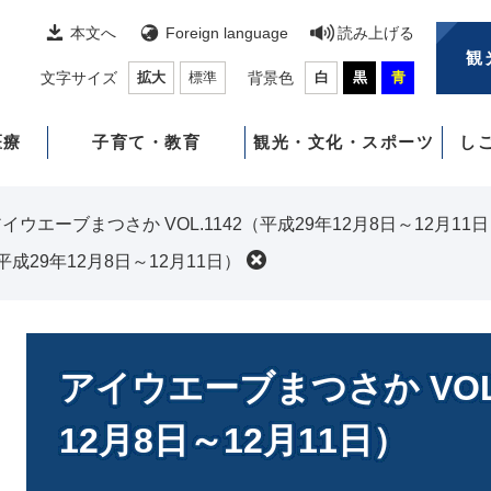
本文へ
Foreign language
読み上げる
観
文字サイズ
拡大
標準
背景色
白
黒
青
医療
子育て・教育
観光・文化・スポーツ
し
イウエーブまつさか VOL.1142（平成29年12月8日～12月11
平成29年12月8日～12月11日）
本
文
アイウエーブまつさか VOL.
12月8日～12月11日）