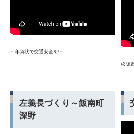
～年賀状で交通安全を!～
松阪
左義長づくり～飯南町
深野