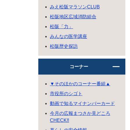
みえ松阪マラソンCLUB
松阪地区広域消防組合
松阪「力」
みんなの医学講座
松阪歴史探訪
コーナー
▼そのほかのコーナー番組▲
市役所のシゴト
動画で知るマイナンバーカード
今月の広報まつさか見どころ
CHECK!!