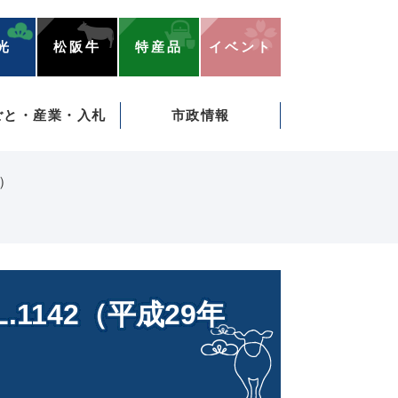
光
松阪牛
特産品
イベント
ごと・産業・入札
市政情報
日）
1142（平成29年