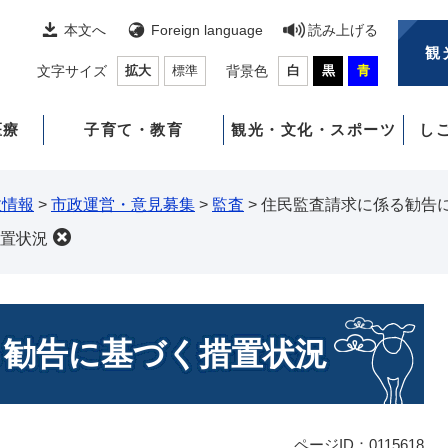
本文へ
Foreign language
読み上げる
観
文字サイズ
拡大
標準
背景色
白
黒
青
医療
子育て・教育
観光・文化・スポーツ
し
政情報
>
市政運営・意見募集
>
監査
>
住民監査請求に係る勧告
置状況
る勧告に基づく措置状況
ページID：0115618