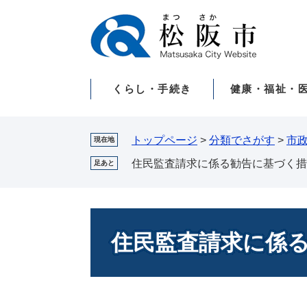
ペ
メ
ー
ニ
ジ
ュ
の
ー
先
を
くらし・手続き
健康・福祉・
頭
飛
で
ば
す。
し
て
トップページ
>
分類でさがす
>
市
現在地
本
住民監査請求に係る勧告に基づく措
足あと
文
へ
本
文
住民監査請求に係