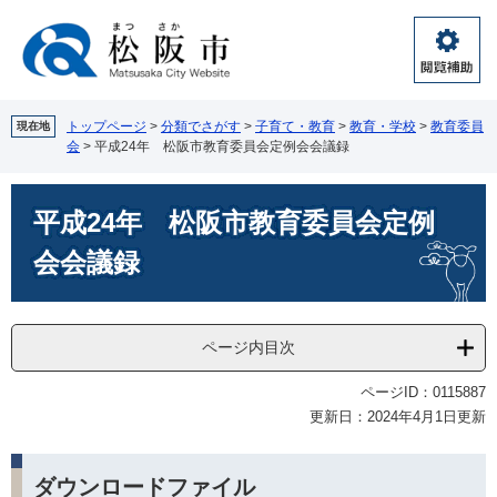
ペ
メ
ー
ニ
ジ
ュ
閲
の
ー
覧
先
を
補
頭
飛
トップページ
>
分類でさがす
>
子育て・教育
>
教育・学校
>
教育委員
現在地
助
会
>
平成24年 松阪市教育委員会定例会会議録
で
ば
す。
し
本
て
平成24年 松阪市教育委員会定例
文
本
文
会会議録
へ
ページ内目次
ページID：0115887
更新日：2024年4月1日更新
ダウンロードファイル