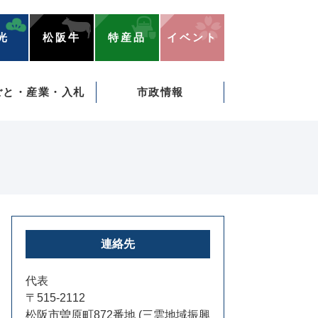
光
松阪牛
特産品
イベント
ごと・産業・入札
市政情報
連絡先
代表
〒515-2112
松阪市曽原町872番地 (三雲地域振興