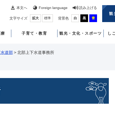
本文へ
Foreign language
読み上げる
観
文字サイズ
拡大
標準
背景色
白
黒
青
医療
子育て・教育
観光・文化・スポーツ
し
下水道部
>
北部上下水道事務所
所