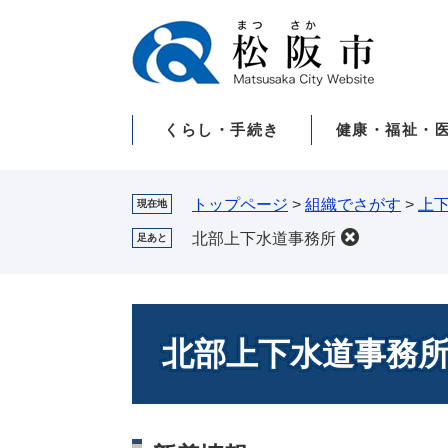
ペ
メ
ー
ニ
ジ
ュ
の
ー
先
を
くらし・手続き
健康・福祉・
頭
飛
で
ば
す。
し
て
トップページ
>
組織でさがす
>
上
現在地
本
北部上下水道事務所
足あと
文
へ
本
文
北部上下水道事務