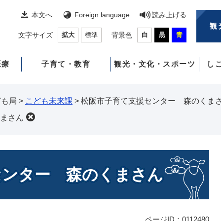
本文へ
Foreign language
読み上げる
観
文字サイズ
拡大
標準
背景色
白
黒
青
医療
子育て・教育
観光・文化・スポーツ
し
ども局
>
こども未来課
>
松阪市子育て支援センター 森のくま
まさん
センター 森のくまさん
ページID：0112480