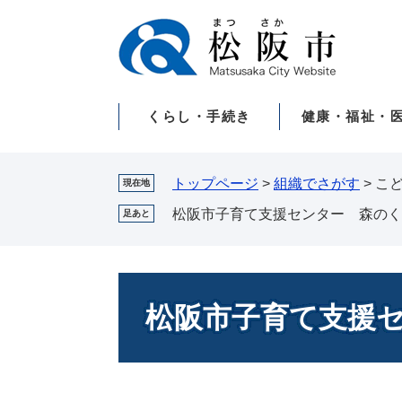
ペ
メ
ー
ニ
ジ
ュ
の
ー
先
を
くらし・手続き
健康・福祉・
頭
飛
で
ば
す。
し
て
トップページ
>
組織でさがす
>
こ
現在地
本
松阪市子育て支援センター 森のく
足あと
文
へ
本
文
松阪市子育て支援