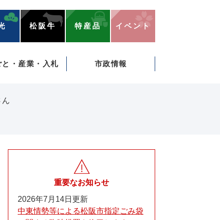
光
松阪牛
特産品
イベント
ごと・産業・入札
市政情報
さん
重要なお知らせ
2026年7月14日更新
中東情勢等による松阪市指定ごみ袋