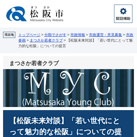
ペ
メ
ー
ニ
ジ
ュ
閲
の
ー
覧
先
を
補
頭
飛
トップページ
>
分類でさがす
>
市政情報
>
市政運営・意見募集
>
市政
現在地
助
参画
>
まつさか若者クラブ
>
【松阪未来対談】「若い世代にとって魅
で
ば
力的な松阪」についての提言
す。
し
て
本
まつさか若者クラブ
文
へ
本
【松阪未来対談】「若い世代にと
文
って魅力的な松阪」についての提