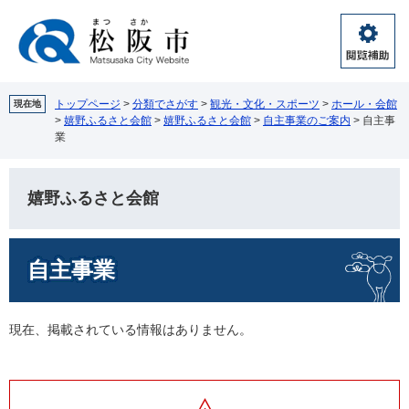
ペ
メ
ー
ニ
ジ
ュ
閲
の
ー
覧
先
を
補
頭
飛
トップページ
>
分類でさがす
>
観光・文化・スポーツ
>
ホール・会館
現在地
助
>
嬉野ふるさと会館
>
嬉野ふるさと会館
>
自主事業のご案内
>
自主事
で
ば
業
す。
し
て
本
嬉野ふるさと会館
文
へ
本
自主事業
文
現在、掲載されている情報はありません。