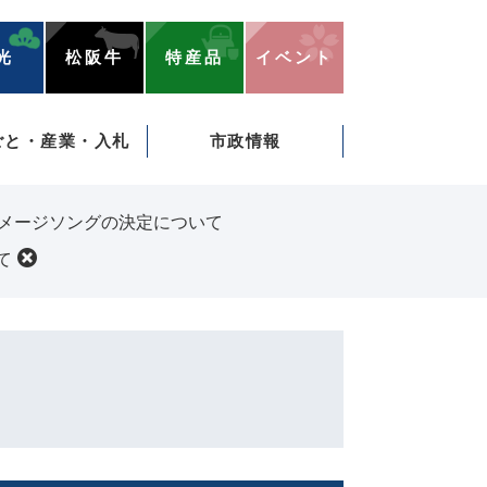
光
松阪牛
特産品
イベント
ごと・産業・入札
市政情報
式イメージソングの決定について
て