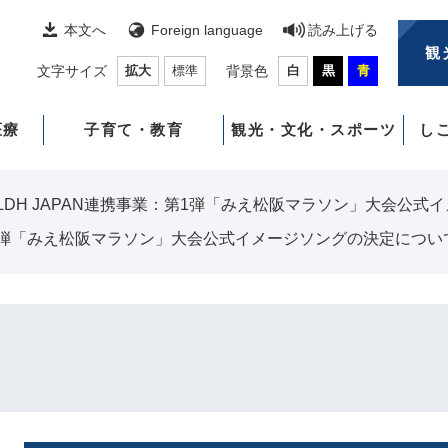
本文へ
Foreign language
読み上げる
観
文字サイズ
拡大
標準
背景色
白
黒
青
医療
子育て・教育
観光・文化・スポーツ
し
LDH JAPAN連携事業：第1弾「みえ松阪マラソン」大会公
：第1弾「みえ松阪マラソン」大会公式イメージソングの決定につい