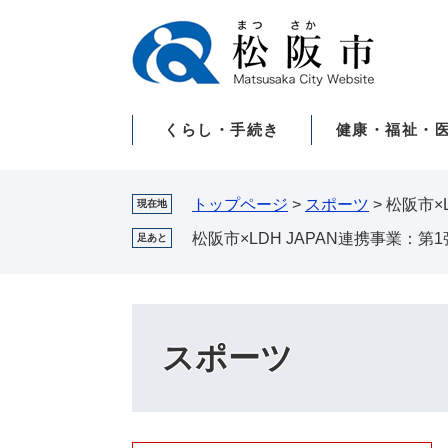
ペ
メ
ー
ニ
ジ
ュ
の
ー
先
を
くらし・手続き
健康・福祉・
頭
飛
で
ば
す。
し
て
トップページ
>
スポーツ
>
松阪市×
現在地
本
松阪市×LDH JAPAN連携事業
足あと
文
へ
スポーツ