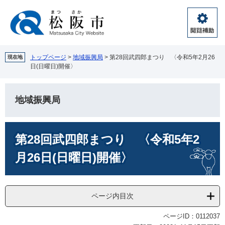
ペ
メ
ー
ニ
ジ
ュ
閲
の
ー
覧
先
を
補
頭
飛
トップページ
>
地域振興局
>
第28回武四郎まつり 〈令和5年2月26
現在地
助
日(日曜日)開催〉
で
ば
す。
し
て
地域振興局
本
文
へ
本
第28回武四郎まつり 〈令和5年2
文
月26日(日曜日)開催〉
ページ内目次
ページID：0112037