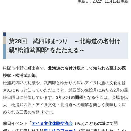
更新日：2022年11月15日更新
第28回 武四郎まつり ～北海道の名付け
親”松浦武四郎”をたたえる～
松阪市小野江町出身で、
北海道の名付け親として知られる幕末の探
検家・松浦武四郎
。
松浦武四郎の功績や、武四郎とゆかりの深いアイヌ民族の文化を皆
さんにもっと知っていただこうと、武四郎の生没月にあたる2月の最
終日曜日に開催しています。
3年ぶりの開催
となる今回は、会場を拡
大！松浦武四郎・アイヌ文化・北海道への理解を楽しく美味しく深
められる三雲のお祭りです。
前日イベント「
アイヌ文化体験交流会
（みえこどもの城にて開
催）」のお申し込みは
申し込みフォーム
（定員に達しました。）か