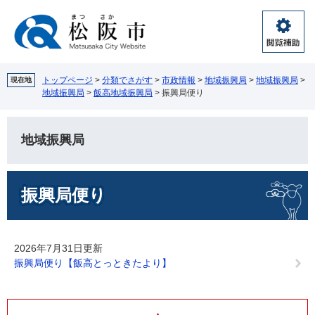
ペ
メ
ー
ニ
ジ
ュ
閲
の
ー
覧
先
を
補
頭
飛
トップページ
>
分類でさがす
>
市政情報
>
地域振興局
>
地域振興局
>
現在地
助
地域振興局
>
飯高地域振興局
>
振興局便り
で
ば
す。
し
て
地域振興局
本
文
へ
本
振興局便り
文
2026年7月31日更新
振興局便り【飯高とっときたより】