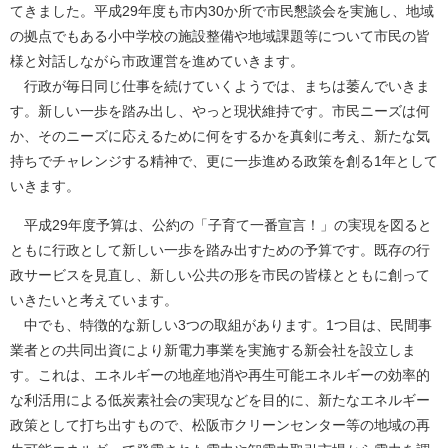
てきました。平成29年度も市内30か所で市民懇談会を実施し、地域
の拠点でもある小中学校の施設整備や地域課題等について市民の皆
様と対話しながら市政運営を進めていきます。
行政が毎日同じ仕事を続けていくようでは、まちは萎んでいきま
す。新しい一歩を踏み出し、やっと現状維持です。市民ニーズは何
か、そのニーズに応えるために何をするかを真剣に考え、新たな気
持ちでチャレンジする精神で、更に一歩進める政策を創る1年として
いきます。
平成29年度予算は、公約の「子育て一番宣言！」の実現を図ると
ともに行政として新しい一歩を踏み出すための予算です。既存の行
政サービスを見直し、新しい公共の形を市民の皆様とともに創って
いきたいと考えています。
中でも、特徴的な新しい3つの取組があります。1つ目は、民間事
業者との共同出資により新電力事業を実施する新会社を設立しま
す。これは、エネルギーの地産地消や再生可能エネルギーの効率的
な利活用による低炭素社会の実現などを目的に、新たなエネルギー
政策として打ち出すもので、松阪市クリーンセンター等の地域の再