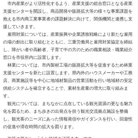
市内産業がより活性化するよう、産業支援の総合窓口となる産業
支援センターを開設し、商品開発や販路拡大等の様々な事業課題を
抱える市内商工業事業者の課題解決に向けて、関係機関と連携し支
援していきます。
雇用対策については、産業振興や企業誘致戦略により新たな雇用
の場の創出に取り組むとともに、三重労働局と雇用対策協定を締結
し、障がい者や高齢者、子育て中の方のための職業相談・職業紹介
窓口を市役所内に設置します。
林業については、市内製材工場の販路拡大等を促進するため林業
支援センターを新たに設置します。県内外のハウスメーカーや工務
店、商業施設等を中心に地域材製品の営業活動を行い地域材の安定
供給システムを確立することで、素材生産量の増大に取り組みま
す。
観光については、まちなかに点在している観光資源の更なる魅力
化を図るため、まち歩きの出発点を担う観光交流拠点施設を整備
し、観光客のニーズにあった情報発信やガイダンスを行い、回遊性
の促進や滞在時間の拡大を図ります。