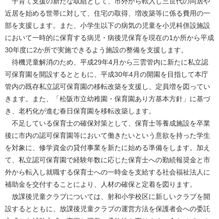
子育て支援の新たな取組として、市外から転入し三世代の同居や
近居を始める世帯に対して、住宅の取得、増改築等に係る費用の一
部を支援します。また、小学生以下の病気の児童を小児科併設施設
において一時的に保育する病児・病後児保育を現在の1か所から平成
30年度に2か所で実施できるよう施設の整備を支援します。
待機児童解消のため、平成29年4月から三雲管内に新たに私立認
可保育園を開設するとともに、平成30年4月の開園を目指して本庁
管内の既存私立認可保育園の移転改築を支援し、定員増を図ってい
きます。また、「松阪市立幼稚園・保育園あり方基本方針」に基づ
き、老朽化が進む春日保育園を移転改築します。
不足している保育士の確保対策として、保育士等養成施設を卒業
後に市内の認可保育園等において働きたいという意欲を持った学生
を対象に、修学資金の貸付事業を新たに始める準備をします。加え
て、私立認可保育園で経験年数に応じた保育士への勤続報奨金と市
外から転入し就職する保育士への一時金を支給する社会福祉法人に
補助金を交付することにより、人材の確保と定着を図ります。
放課後児童クラブについては、射和小学校区に新しいクラブを開
設するとともに、放課後児童クラブの運営方法を保護者会への委託