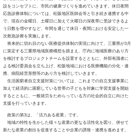
設をコンセプトに、市民の健康づくりを進めていきます。休日夜間
応急診療体制については、松阪地区医師会等と引き続き連携する中
で、現在の金曜日、土曜日に加えて火曜日の深夜帯に受診できるよ
う日数を増やすなど、年間を通じて休日・夜間における安定した一
次救急診療を実施します。
将来的に切れ目のない医療提供体制の実現に向けて、三重県が3月
に策定する三重県地域医療構想を踏まえ、庁内に地域医療のあり方
を検討するプロジェクトチームを設置するとともに、外部有識者に
よる検討委員会を立ち上げ、松阪地域における医療機能の分化・連
携、病院経営形態等のあり方を検討していきます。
生活困窮者自立支援対策については、これまでの自立支援事業に
加えて経済的に困窮している世帯の子どもを対象に学習支援を開始
するとともに、一般就労をためらっている方の社会的自立に向けた
支援を行っていきます。
政策の第3は、「活力ある産業」です。
地域の特性を生かした様々な産業の更なる活性化を図り、併せて
新たな産業の創出を促進することや企業の誘致・連携を進めます。