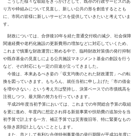
こうした様々な取組をきっかけとして、既存の行政サービスのあ
り方や枠組みについて見直し、新しい公共の形を創造するととも
に、市民の皆様に新しいサービスを提供していきたいと考えていま
す。
財政については、合併後10年を経た普通交付税の減少、社会保障
関連経費や老朽化施設の更新費用の増加などに対応していくため、
これまで慎重な財政運営に努める中で、臨時財政対策債の発行抑制
や既存基金の見直しによる公共施設マネジメント基金の創設を行う
など、その対応にも一定の目途が立ってきました。
今後は、本来あるべき姿の「収支均衡のとれた財政運営」への転
換を図っていきます。もちろん、就任当初に申し上げた「市の借金
を増やさない」という考え方は堅持し、決算ベースでの市債残高を
注視しつつ、最大限の努力を行っていきます。
平成29年度当初予算においては、これまでの年間総合予算の取組
を更に進め、年度内に想定され得る新規事業や扶助費の追加分を当
初予算で計上する一方、補正予算では災害復旧等、特に緊要なもの
を除き原則計上しないこととします。
また、市として有利な合併特例事業債の発行期限が平成31年度に