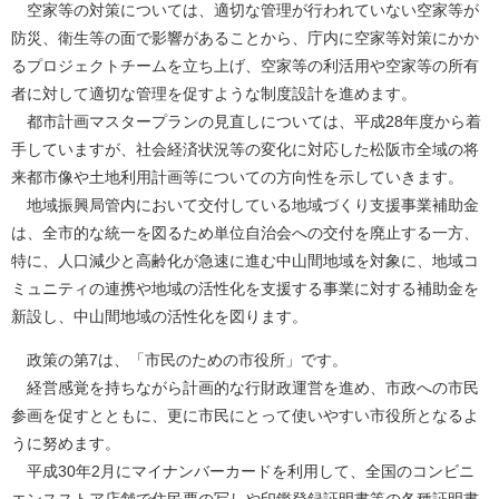
空家等の対策については、適切な管理が行われていない空家等が
防災、衛生等の面で影響があることから、庁内に空家等対策にかか
るプロジェクトチームを立ち上げ、空家等の利活用や空家等の所有
者に対して適切な管理を促すような制度設計を進めます。
都市計画マスタープランの見直しについては、平成28年度から着
手していますが、社会経済状況等の変化に対応した松阪市全域の将
来都市像や土地利用計画等についての方向性を示していきます。
地域振興局管内において交付している地域づくり支援事業補助金
は、全市的な統一を図るため単位自治会への交付を廃止する一方、
特に、人口減少と高齢化が急速に進む中山間地域を対象に、地域コ
ミュニティの連携や地域の活性化を支援する事業に対する補助金を
新設し、中山間地域の活性化を図ります。
政策の第7は、「市民のための市役所」です。
経営感覚を持ちながら計画的な行財政運営を進め、市政への市民
参画を促すとともに、更に市民にとって使いやすい市役所となるよ
うに努めます。
平成30年2月にマイナンバーカードを利用して、全国のコンビニ