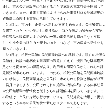
生可能エネルギーで発電された電力や卸電力取引市場から電力を調
達し、市の公共施設等に供給することで施設の電気料金を削減して
いきます。また、新電力事業により得られた事業利益を地域環境の
好循環に貢献する事業に活用していきます。
2つ目は、市内中小企業への新しい支援を始めます。公開審査によ
り選定された中小企業1社に寄り添い、新たな製品の試作から実証、
最終製品の販路拡大まで企業の一連の事業活動を切れ目なく支援
し、中小企業の経営力と売上の向上につなげ、市内産業の活性化を
図っていきます。
3つ目は、松阪公民館の民間商業施設への移転です。現在の松阪公
民館は、施設の老朽化や耐震面の課題に加えて、慢性的な駐車場不
足という従来からの課題があり、利用者や周辺住民からこれらの課
題解消が求められています。このため、松阪公民館を民間商業施設
内に移転し、民間商業施設と公民館に求められる役割と機能が相互
に発揮できるよう、公民それぞれの施設の機能集約による集客効果
や公民館活動の活性化と従来からの課題解消を図っていきます。こ
の取組は、市民に身近な行政サービスを、民間施設を活用して提供
するという本市の公民連携の新たなスタイルであります。