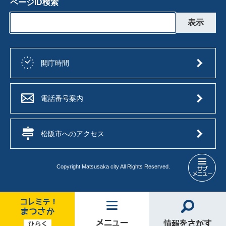
ページID検索
開庁時間
電話番号案内
松阪市へのアクセス
Copyright Matsusaka city All Rights Reserved.
市
長
の
部
屋
コ
メ
情
メ