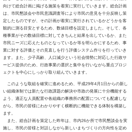
向けて総合計画に掲げる施策を着実に実行していきます。総合計画
は、市民懇談会や市民意識調査等により市民の意見を十分反映し策
定したものですが、その計画が着実に実行されているかどうかを客
観的に測る目安とするため、数値目標を設定しました。そして、各
種事業がその数値目標に対してきちんと結果を出しているか、また
市民ニーズに応えたものとなっているか等を明らかにするため、事
業に対する評価とその見直しを行う評価システム作りを行っていき
ます。また、少子高齢、人口減少という社会情勢に対応した行政サ
ービス提供のため、行政事業の選択と集中を行いながら重点プロジ
ェクトを中心にしっかり取り組んでいきます。
このような取組を確実に進めるため、平成29年4月1日からの新し
い組織体制では新たな行政課題の解決や市政の発展に十分機能する
よう、適正な人員配置や各組織の事務所の配置についても配慮しな
がら、市民の皆様にわかりやすく横断的に機能できる体制を構築し
ます。
また、総合計画を策定した昨年は、市内26か所で市民懇談会を実
施し、市民の皆様と対話しながら新しいまちづくりの方向性を定め