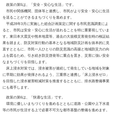
政策の第5は、「安全・安心な生活」です。
市民や関係機関、団体等と連携し、市民がより安全・安心に生活
を送ることができるまちづくりを進めます。
平成28年3月に実施した総合計画策定に関する市民意識調査によ
ると、市民は安全・安心に生活が送れることを特に重要視していま
す。東日本大震災や熊本地震等、過去の大規模災害発生時の検証結
果を踏まえ、防災対策行動の基本となる地域防災計画を抜本的に見
直すとともに、市民一人ひとりの防災意識の高揚と地域防災力の向
上を図るため、引き続き防災啓発等に重点を置き、災害に強い安全
なまちづくりを目指します。
床上浸水対策では、浸水被害が連続して発生している地域を対象
に早期に効果が発揮されるよう、三重県と連携し「床上浸水ゼロ」
を目指した浸水被害軽減対策を推進するとともに、排水路整備事業
にも着手します。
政策の第6は、「快適な生活」です。
環境に優しいまちづくりを進めるとともに道路・公園や上下水道
等の市民が生活する上で必要不可欠な都市基盤の整備を進めます。