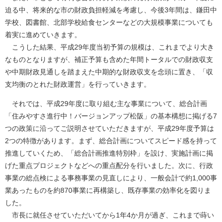
迫る中、将来的な市の財政負担軽減を考慮し、今後3年間は、鎌田中
学校、図書館、北部学校給食センターなどの大規模事業についても
着実に進めていきます。
こうした結果、平成29年度当初予算の規模は、これまでより大き
なものとなりますが、補正予算も含めた年間トータルでの財政収支
や中期財政見通しを踏まえた中期的な財政収支を念頭に置き、「収
支均衡のとれた財政運営」を行っていきます。
それでは、平成29年度に取り組む主な事業について、総合計画
「住みやすさ進行中！バージョンアップ松阪」の基本構想に掲げる7
つの政策に沿ってご説明させていただきますが、平成29年度予算は
2つの特徴があります。まず、総合計画についてスピード感を持って
推進していくため、「総合計画推進特別枠」を設け、実施計画に掲
げた重点プロジェクトなどへの重点配分を行いました。次に、行政
事業の総点検による事務事業の見直しにより、一般会計で約1,000事
業あったものを約870事業に再構築し、既存事業の効率化を図りま
した。
市長に就任させていただいてから1年4か月が過ぎ、これまで蒔い