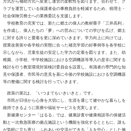
方式から補助方式へ変更し運営の柔軟性を図ります。合わせて、ク
ラブを運営している保護者会の事務負担を軽減するため、税理士・
社会保険労務士への業務委託を支援します。
学校教育の充実では、新たに郷土の偉人の教材冊子「三井高利」
を作成し、偉人たちの「夢」への営みについての学びを広げ、郷土
に対する誇りと愛着を更に深めていきます。学力向上に向けては、
授業改善策や各学校の実態に合った補充学習の好事例等を各学校に
示しながら、児童生徒の安定した学力の定着を図ります。また、幼
稚園、小学校、中学校施設における空調機器等導入の是非に関する
検討を行う教室環境対策検討委員会を設置し、有識者の専門的な知
見や保護者、市民等の意見を基に今後の学校施設における空調機器
等の整備に関する検討を行っていきます。
政策の第2は、「いつまでもいきいきと」です。
市民が日頃から心身を大切にし、生涯を通じて健やかな暮らしを
維持できるように医療や福祉サービスを充実します。
新健康センター「はるる」では、健康診査や健康相談等の保健活
動と一次救急医療の拠点施設という機能を強化するとともに、誰も
が気軽に立ち寄り、ふれあいや交流ができる「人を中心」とした施