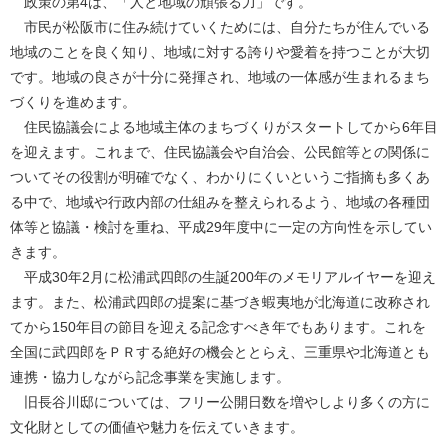
政策の第4は、「人と地域の頑張る力」です。
市民が松阪市に住み続けていくためには、自分たちが住んでいる
地域のことを良く知り、地域に対する誇りや愛着を持つことが大切
です。地域の良さが十分に発揮され、地域の一体感が生まれるまち
づくりを進めます。
住民協議会による地域主体のまちづくりがスタートしてから6年目
を迎えます。これまで、住民協議会や自治会、公民館等との関係に
ついてその役割が明確でなく、わかりにくいというご指摘も多くあ
る中で、地域や行政内部の仕組みを整えられるよう、地域の各種団
体等と協議・検討を重ね、平成29年度中に一定の方向性を示してい
きます。
平成30年2月に松浦武四郎の生誕200年のメモリアルイヤーを迎え
ます。また、松浦武四郎の提案に基づき蝦夷地が北海道に改称され
てから150年目の節目を迎える記念すべき年でもあります。これを
全国に武四郎をＰＲする絶好の機会ととらえ、三重県や北海道とも
連携・協力しながら記念事業を実施します。
旧長谷川邸については、フリー公開日数を増やしより多くの方に
文化財としての価値や魅力を伝えていきます。