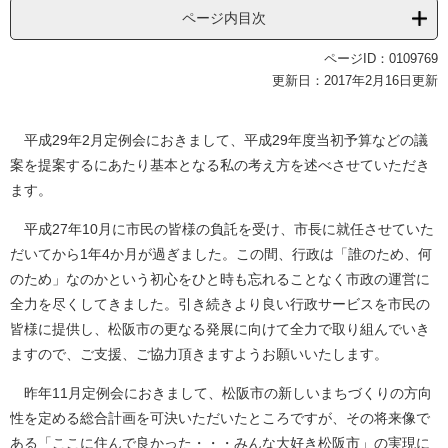
ページ内目次
ページID：0109769
更新日：2017年2月16日更新
平成29年2月定例会におきまして、平成29年度当初予算などの議
案を提案するにあたり基本となる私の考え方を述べさせていただき
ます。
平成27年10月に市民の皆様の負託を受け、市長に就任させていた
だいてから1年4か月が過ぎました。この間、行政は「誰のため、何
のため」なのかという初心をひと時も忘れることなく市政の運営に
全力を尽くしてきました。引き続きより良い行政サービスを市民の
皆様に提供し、松阪市の更なる発展に向けて全力で取り組んでいき
ますので、ご支援、ご協力頂きますようお願いいたします。
昨年11月定例会におきまして、松阪市の新しいまちづくりの方向
性を定める総合計画を可決いただいたところですが、その将来像で
ある「ここに住んで良かった・・・みんな大好き松阪市」の実現に