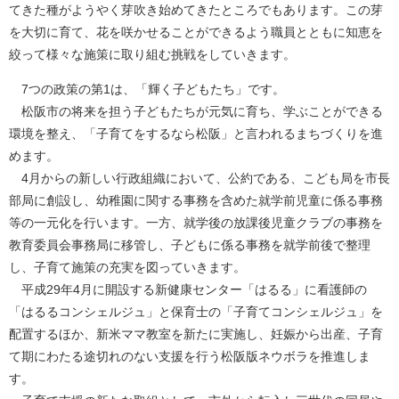
てきた種がようやく芽吹き始めてきたところでもあります。この芽
を大切に育て、花を咲かせることができるよう職員とともに知恵を
絞って様々な施策に取り組む挑戦をしていきます。
7つの政策の第1は、「輝く子どもたち」です。
松阪市の将来を担う子どもたちが元気に育ち、学ぶことができる
環境を整え、「子育てをするなら松阪」と言われるまちづくりを進
めます。
4月からの新しい行政組織において、公約である、こども局を市長
部局に創設し、幼稚園に関する事務を含めた就学前児童に係る事務
等の一元化を行います。一方、就学後の放課後児童クラブの事務を
教育委員会事務局に移管し、子どもに係る事務を就学前後で整理
し、子育て施策の充実を図っていきます。
平成29年4月に開設する新健康センター「はるる」に看護師の
「はるるコンシェルジュ」と保育士の「子育てコンシェルジュ」を
配置するほか、新米ママ教室を新たに実施し、妊娠から出産、子育
て期にわたる途切れのない支援を行う松阪版ネウボラを推進しま
す。