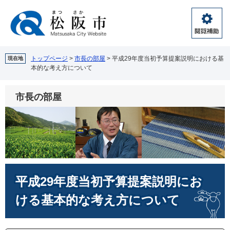
ペ
メ
ー
ニ
ジ
ュ
閲
の
ー
覧
先
を
補
頭
飛
トップページ
>
市長の部屋
>
平成29年度当初予算提案説明における基
現在地
助
本的な考え方について
で
ば
す。
し
て
市長の部屋
本
文
へ
本
平成29年度当初予算提案説明にお
文
ける基本的な考え方について