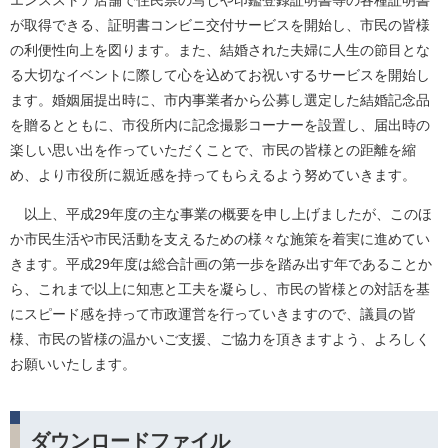
エンスストア店舗で住民票の写しや印鑑登録証明書等の各種証明書
が取得できる、証明書コンビニ交付サービスを開始し、市民の皆様
の利便性向上を図ります。また、結婚された夫婦に人生の節目とな
る大切なイベントに際して心を込めてお祝いするサービスを開始し
ます。婚姻届提出時に、市内事業者から公募し選定した結婚記念品
を贈るとともに、市役所内に記念撮影コーナーを設置し、届出時の
楽しい思い出を作っていただくことで、市民の皆様との距離を縮
め、より市役所に親近感を持ってもらえるよう努めていきます。
以上、平成29年度の主な事業の概要を申し上げましたが、このほ
か市民生活や市民活動を支えるための様々な施策を着実に進めてい
きます。平成29年度は総合計画の第一歩を踏み出す年であることか
ら、これまで以上に知恵と工夫を凝らし、市民の皆様との対話を基
にスピード感を持って市政運営を行っていきますので、議員の皆
様、市民の皆様の温かいご支援、ご協力を頂きますよう、よろしく
お願いいたします。
ダウンロードファイル