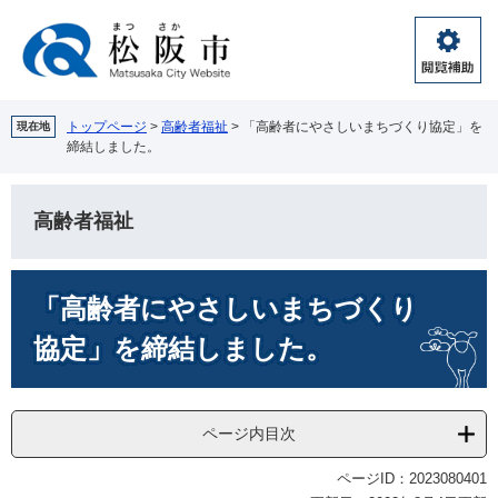
ペ
メ
ー
ニ
ジ
ュ
閲
の
ー
覧
先
を
補
頭
飛
トップページ
>
高齢者福祉
>
「高齢者にやさしいまちづくり協定」を
現在地
助
締結しました。
で
ば
す。
し
て
高齢者福祉
本
文
へ
本
「高齢者にやさしいまちづくり
文
協定」を締結しました。
ページ内目次
ページID：2023080401