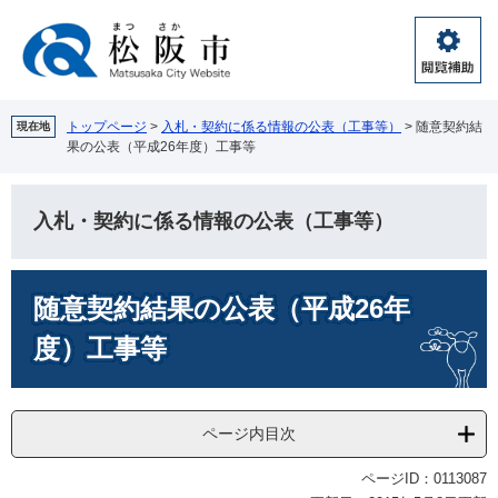
ペ
メ
ー
ニ
ジ
ュ
閲
の
ー
覧
先
を
補
頭
飛
トップページ
>
入札・契約に係る情報の公表（工事等）
>
随意契約結
現在地
助
果の公表（平成26年度）工事等
で
ば
す。
し
て
入札・契約に係る情報の公表（工事等）
本
文
へ
本
随意契約結果の公表（平成26年
文
度）工事等
ページ内目次
ページID：0113087