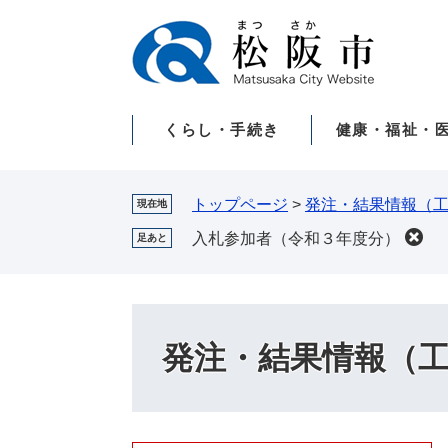
ペ
メ
ー
ニ
ジ
ュ
の
ー
先
を
くらし・手続き
健康・福祉・
頭
飛
で
ば
す。
し
て
トップページ
>
発注・結果情報（
現在地
本
入札参加者（令和３年度分）
足あと
文
へ
発注・結果情報（