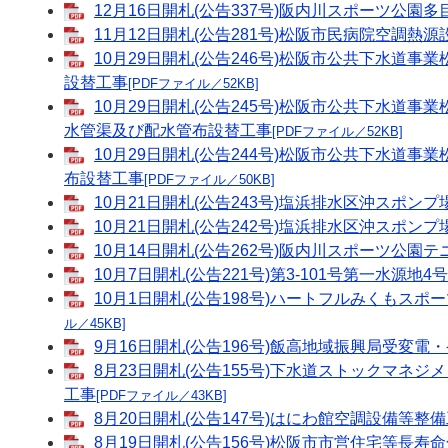
12月16日開札(公告337号)阪内川スポーツ公園
11月12日開札(公告281号)松阪市民病院空調熱
10月29日開札(公告246号)松阪市公共下水道
設替工事
[PDFファイル／52KB]
10月29日開札(公告245号)松阪市公共下水道事業松
水管渠及び配水管布設替工事
[PDFファイル／52KB]
10月29日開札(公告244号)松阪市公共下水道事
布設替工事
[PDFファイル／50KB]
10月21日開札(公告243号)塩浜排水区沖スポン
10月21日開札(公告242号)塩浜排水区沖スポン
10月14日開札(公告262号)阪内川スポーツ公園
10月7日開札(公告221号)第3-101号第一水源
10月1日開札(公告198号)ハートフルみくもス
ル／45KB]
9月16日開札(公告196号)飯高地域振興局受変電
8月23日開札(公告155号)下水道ストックマネジ
工事
[PDFファイル／43KB]
8月20日開札(公告147号)はにわ館空調設備等整
8月19日開札(公告156号)松阪市市営住宅等長