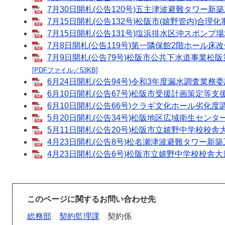
7月30日開札(公告120号)五主津波避難タワー新
7月15日開札(公告132号)松阪市(嬉野管内)合理
7月15日開札(公告131号)塩浜排水区沖スポンプ
7月8日開札(公告119号)第一隣保館2階ホール床
7月9日開札(公告79号)松阪市公共下水道事業松
[PDFファイル／53KB]
6月24日開札(公告94号)令和3年度漏水調査業務
6月10日開札(公告67号)松阪市受援計画策定等支
6月10日開札(公告66号)クラギ文化ホール劣化度
5月20日開札(公告34号)松阪地区広域衛生セン
5月11日開札(公告20号)松阪市立嬉野中学校校舎
4月23日開札(公告8号)松名瀬津波避難タワー新築
4月23日開札(公告6号)松阪市立嬉野中学校校舎大
このページに関するお問い合わせ先
総務部
契約監理課
契約係