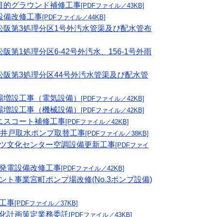
多目的グラウンド補修工事
[PDFファイル／43KB]
源設備改修工事
[PDFファイル／44KB]
事業松阪第3処理分区1号外汚水管渠及び配水管布
阪第1処理分区6-42号外汚水、156-1号外雨
業松阪第3処理分区44号外汚水管渠及び配水管
プ場増設工事（電気設備）
[PDFファイル／42KB]
プ場増設工事（機械設備）
[PDFファイル／42KB]
テニスコート補修工事
[PDFファイル／42KB]
地4号井戸取水ポンプ取替工事
[PDFファイル／38KB]
ポーツ文化センター空調設備更新工事
[PDFファイ
・発電設備改修工事
[PDFファイル／42KB]
メント事業宮町ポンプ場改修(No.3ポンプ設備)
備工事
[PDFファイル／37KB]
寿命化計画策定業務委託
[PDFファイル／43KB]