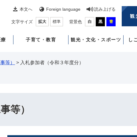
本文へ
Foreign language
読み上げる
観
文字サイズ
拡大
標準
背景色
白
黒
青
医療
子育て・教育
観光・文化・スポーツ
し
工事等）
>
入札参加者（令和３年度分）
工事等）