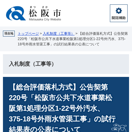
ペ
メ
ー
ニ
ジ
ュ
閲
の
ー
覧
先
を
補
頭
飛
トップページ
>
入札制度（工事等）
>
【総合評価落札方式】公告契第
現在地
助
220号「松阪市公共下水道事業松阪第1処理分区1-22号外汚水、375-
で
ば
18号外雨水管渠工事」の試行結果表の公表について
す。
し
て
本
入札制度（工事等）
文
へ
本
【総合評価落札方式】公告契第
文
220号「松阪市公共下水道事業松
阪第1処理分区1-22号外汚水、
375-18号外雨水管渠工事」の試行
結果表の公表について