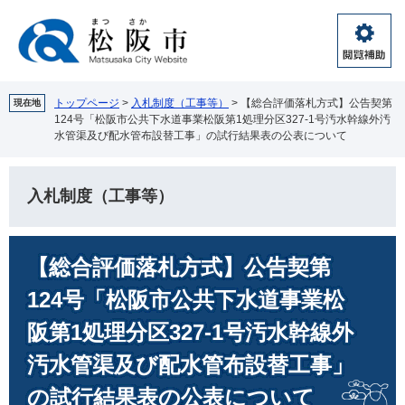
ペ
メ
ー
ニ
ジ
ュ
閲
の
ー
覧
先
を
補
頭
飛
トップページ
>
入札制度（工事等）
>
【総合評価落札方式】公告契第
現在地
助
124号「松阪市公共下水道事業松阪第1処理分区327-1号汚水幹線外汚
で
ば
水管渠及び配水管布設替工事」の試行結果表の公表について
す。
し
て
本
入札制度（工事等）
文
へ
本
【総合評価落札方式】公告契第
文
124号「松阪市公共下水道事業松
阪第1処理分区327-1号汚水幹線外
汚水管渠及び配水管布設替工事」
の試行結果表の公表について