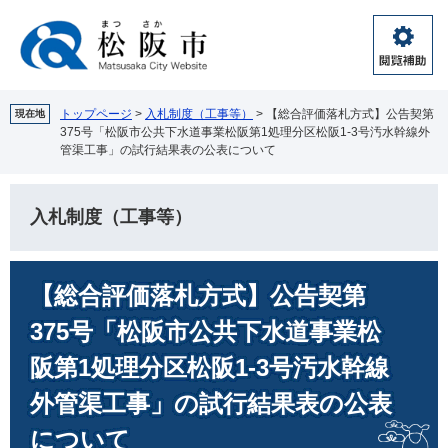
ペ
メ
ー
ニ
ジ
ュ
閲
の
ー
覧
先
を
補
頭
飛
トップページ
>
入札制度（工事等）
>
【総合評価落札方式】公告契第
現在地
助
375号「松阪市公共下水道事業松阪第1処理分区松阪1-3号汚水幹線外
で
ば
管渠工事」の試行結果表の公表について
す。
し
て
本
入札制度（工事等）
文
へ
本
【総合評価落札方式】公告契第
文
375号「松阪市公共下水道事業松
阪第1処理分区松阪1-3号汚水幹線
外管渠工事」の試行結果表の公表
について