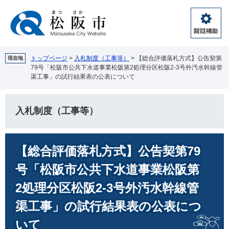
ペ
メ
ー
ニ
ジ
ュ
閲
の
ー
覧
先
を
補
頭
飛
トップページ
>
入札制度（工事等）
>
【総合評価落札方式】公告契第
現在地
助
79号「松阪市公共下水道事業松阪第2処理分区松阪2‐3号外汚水幹線管
で
ば
渠工事」の試行結果表の公表について
す。
し
て
本
入札制度（工事等）
文
へ
本
【総合評価落札方式】公告契第79
文
号「松阪市公共下水道事業松阪第
2処理分区松阪2‐3号外汚水幹線管
渠工事」の試行結果表の公表につ
いて