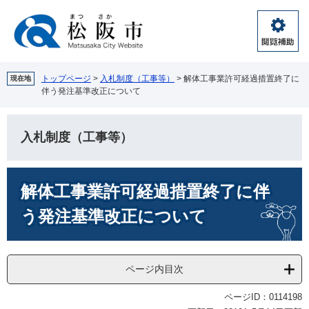
ペ
メ
ー
ニ
ジ
ュ
閲
の
ー
覧
先
を
補
頭
飛
トップページ
>
入札制度（工事等）
>
解体工事業許可経過措置終了に
現在地
助
伴う発注基準改正について
で
ば
す。
し
て
入札制度（工事等）
本
文
へ
本
解体工事業許可経過措置終了に伴
文
う発注基準改正について
ページ内目次
ページID：0114198