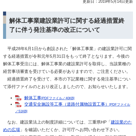
更新日：2019年5月14日更新
解体工事業建設業許可に関する経過措置終
了に伴う発注基準の改正について
平成28年6月1日から創設された「解体工事業」の建設業許可に関
する経過措置が令和元年5月31日をもって終了となります。今後の
解体工事受注には、解体工事業の建設業許可を取得し、当該業種の
経営事項審査を受けている必要がありますので、ご注意ください。
経過措置終了を受けて、本市の下記業種に関する発注基準につい
て添付ファイルのとおり改正しましたので、お知らせいたします。
解体工事
[PDFファイル／40KB]
交通安全施設等工事（道路付属物設置工事）
[PDFファイル
／51KB]
なお、建設業法上の制度詳細については、三重県HP「
建設業のた
めの広場
」を確認いただくか、許可庁へお問い合わせ下さい。