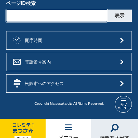
ページID検索
開庁時間
電話番号案内
松阪市へのアクセス
Copyright Matsusaka city All Rights Reserved.
入
札
制
度
（工
コ
メ
情