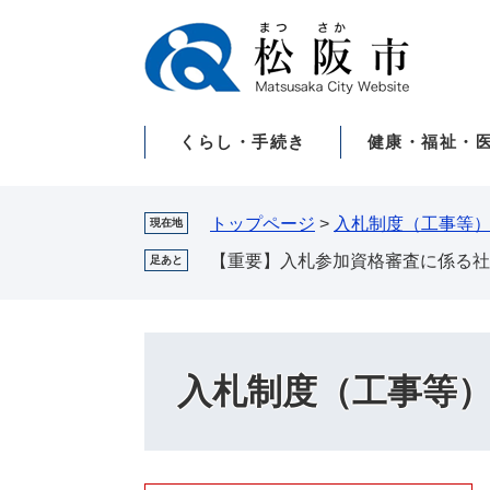
ペ
メ
ー
ニ
ジ
ュ
の
ー
先
を
くらし・手続き
健康・福祉・
頭
飛
で
ば
す。
し
て
トップページ
>
入札制度（工事等
現在地
本
【重要】入札参加資格審査に係る社
足あと
文
へ
入札制度（工事等