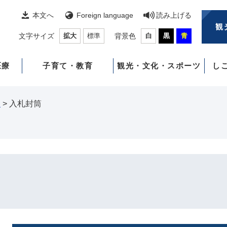
本文へ
Foreign language
読み上げる
観
文字サイズ
拡大
標準
背景色
白
黒
青
医療
子育て・教育
観光・文化・スポーツ
し
）
>
入札封筒
）