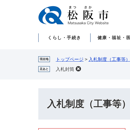
ペ
メ
ー
ニ
ジ
ュ
の
ー
先
を
くらし・手続き
健康・福祉・
頭
飛
で
ば
す。
し
て
トップページ
>
入札制度（工事等
現在地
本
入札封筒
足あと
文
へ
入札制度（工事等