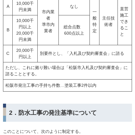
10,000千
A
なし
直営
円未満
市内業
一
施工
者
般
主任技
10,000千
でき
準市内
特
術者
円以上
総合点数
るこ
B
業者
定
20,000千
600点以上
と
円未満
20,000千
C
別要件とし、「入札及び契約審査会」に諮る
円以上
ただし、これに拠り難い場合は「松阪市入札及び契約審査会」に
諮ることとする。
松阪市発注工事の手持ち件数…塗装工事2件以内
2．防水工事の発注基準について
このことについて、次のように制定する。