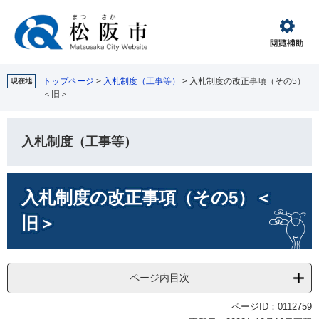
ペ
メ
ー
ニ
ジ
ュ
閲
の
ー
覧
先
を
補
頭
飛
トップページ
>
入札制度（工事等）
>
入札制度の改正事項（その5）
現在地
助
＜旧＞
で
ば
す。
し
て
入札制度（工事等）
本
文
へ
本
入札制度の改正事項（その5）＜
文
旧＞
ページ内目次
ページID：0112759