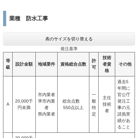
業種 防水工事
表のサイズを切り替える
発注基準
技術
等
許
設計金額
地域要件
資格総合点数
者資
その他
級
可
格
過去5
年間に
市内業者
一
官公庁
主任
20,000千
準市内業
総合点数
般
発注工
A
技術
円未満
者
550点以上
特
事の元
者
県内業者
定
請負実
績があ
ること