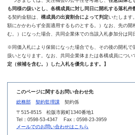
つきましては、受注機会の公平性を考慮し、
任意団体と
も同様の扱いとし、各構成員に対し同日に開札する落札件
る契約金額は、
構成員の出資割合によって判定
いたします
額にかかわらず全面適用するものとする。）なお、先の開
む。）になった場合、共同企業体での当該入札参加分は同
※同価入札により保留になった場合でも、その後の開札で
扱いとなります。なお、共同企業体または各構成員につい
定（候補を含む。）した入札を優先します。】
このページに関するお問い合わせ先
総務部
契約監理課
契約係
〒515-8515
松阪市殿町1340番地1
Tel：0598-53-4347
Fax：0598-23-3959
メールでのお問い合わせはこちら