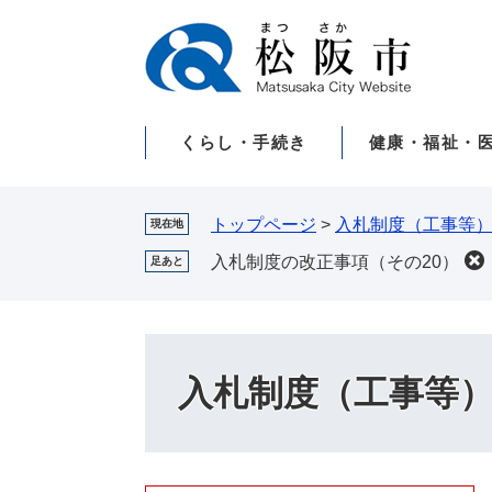
ペ
メ
ー
ニ
ジ
ュ
の
ー
先
を
くらし・手続き
健康・福祉・
頭
飛
で
ば
す。
し
て
トップページ
>
入札制度（工事等
現在地
本
入札制度の改正事項（その20）
足あと
文
へ
入札制度（工事等