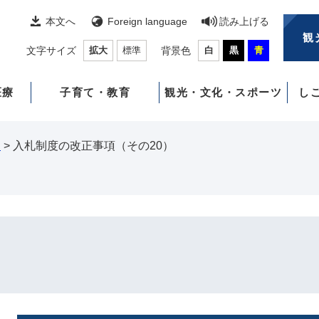
本文へ
Foreign language
読み上げる
観
文字サイズ
拡大
標準
背景色
白
黒
青
医療
子育て・教育
観光・文化・スポーツ
し
）
>
入札制度の改正事項（その20）
）