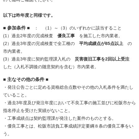
以下は昨年度と同様です。
■ 参加条件 ■
： （1）～（3）のいずれかに該当すること
(1）過去2年度の完成検査
優良工事
を施工した市内業者。
(2）過去3年度の完成検査で全工種の
平均成績点が85点以上
の
市内業者。
(3）過去3年度に契約監理課入札の
災害復旧工事を2回以上受注
した（入札不調後の随意契約を含む）市内業者。
■ 主なその他の条件 ■
・発注公告ごとに定める資格総合点数やその他の入札条件を満たし
ていること。
・過去3年度及び発注年度において不良工事の施工並びに松阪市から
指名停止を受けた実績がないこと。
・工事成績点は契約監理課が発注した案件のものとする。
・優良工事とは、松阪市請負工事成績評定要綱８条の優良工事をい
う。