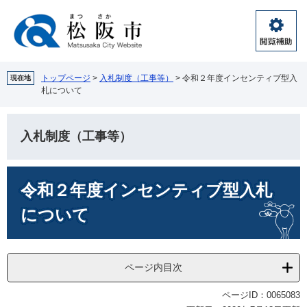
ペ
メ
ー
ニ
ジ
ュ
閲
の
ー
覧
先
を
補
頭
飛
トップページ
>
入札制度（工事等）
>
令和２年度インセンティブ型入
現在地
助
札について
で
ば
す。
し
て
入札制度（工事等）
本
文
へ
本
令和２年度インセンティブ型入札
文
について
ページ内目次
ページID：0065083