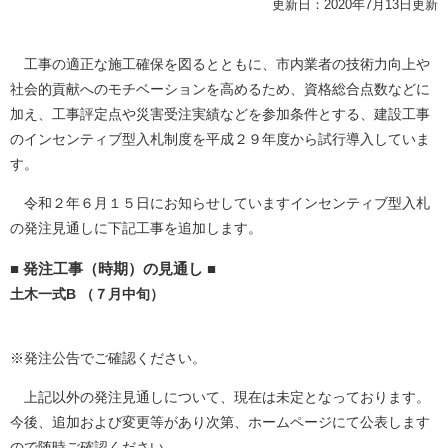
更新日：2020年7月13日更新
工事の適正な施工確保を図るとともに、市内業者の技術力向上や
社会的貢献へのモチベーションを高めるため、資格総合点数などに
加え、工事評定点や災害受注実績などを参加条件とする、建設工事
のインセンティブ型入札制度を平成２９年度から試行導入していま
す。
令和２年６月１５日にお知らせしていますインセンティブ型入札
の発注見通しに下記工事を追加します。
■ 発注工事（時期）の見通し ■
土木一式B （７月中旬）
※発注公告でご確認ください。
上記以外の発注見通しについて、現在は未定となっております。
今後、追加および変更等があり次第、ホームページにて公表します
ので随時ご確認ください。