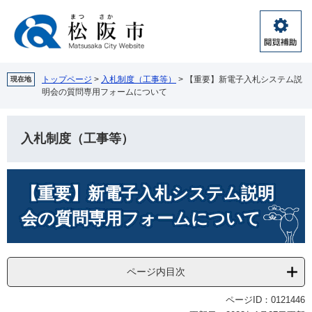
ペ
メ
ー
ニ
ジ
ュ
閲
の
ー
覧
先
を
補
頭
飛
トップページ
>
入札制度（工事等）
>
【重要】新電子入札システム説
現在地
助
明会の質問専用フォームについて
で
ば
す。
し
て
入札制度（工事等）
本
文
へ
本
【重要】新電子入札システム説明
文
会の質問専用フォームについて
ページ内目次
ページID：0121446