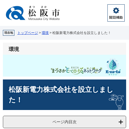
ペ
メ
ー
ニ
ジ
ュ
閲
の
ー
覧
先
を
補
頭
飛
トップページ
>
環境
>
松阪新電力株式会社を設立しました！
現在地
助
で
ば
す。
し
環境
て
本
文
へ
本
松阪新電力株式会社を設立しまし
文
た！
ページ内目次