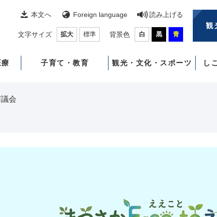
本文へ
Foreign language
読み上げる
観
文字サイズ
拡大
標準
背景色
白
黒
青
医療
子育て・教育
観光・文化・スポーツ
し
審議会