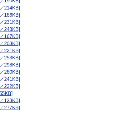
190KB]
214KB]
186KB]
231KB]
243KB]
167KB]
203KB]
221KB]
253KB]
298KB]
280KB]
241KB]
222KB]
5KB]
123KB]
277KB]