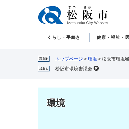
ペ
メ
ー
ニ
ジ
ュ
の
ー
先
を
くらし・手続き
健康・福祉・
頭
飛
で
ば
す。
し
て
トップページ
>
環境
>
松阪市環境
現在地
本
松阪市環境審議会
足あと
文
へ
環境