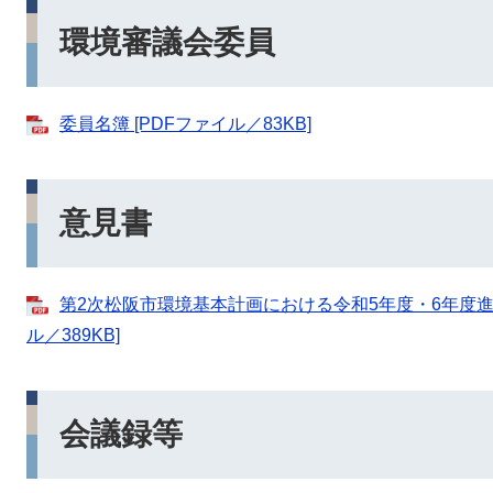
環境審議会委員
委員名簿 [PDFファイル／83KB]
意見書
第2次松阪市環境基本計画における令和5年度・6年度進
ル／389KB]
会議録等