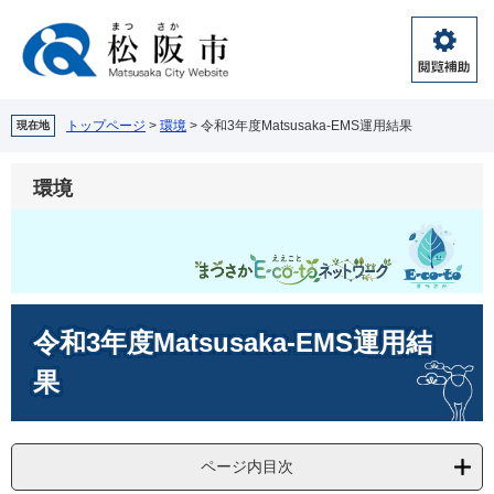
ペ
メ
ー
ニ
ジ
ュ
閲
の
ー
覧
先
を
補
頭
飛
トップページ
>
環境
>
令和3年度Matsusaka-EMS運用結果
現在地
助
で
ば
す。
し
環境
て
本
文
へ
本
令和3年度Matsusaka-EMS運用結
文
果
ページ内目次