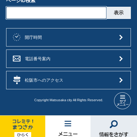
ページID検索
開庁時間
電話番号案内
松阪市へのアクセス
Copyright Matsusaka city All Rights Reserved.
環
境
メ
ニ
ュ
コ
メ
情
ー