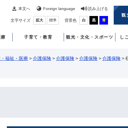
本文へ
Foreign language
読み上げる
観
文字サイズ
拡大
標準
背景色
白
黒
青
医療
子育て・教育
観光・文化・スポーツ
し
康・福祉・医療
>
介護保険
>
介護保険
>
介護保険
>
介護保険
>