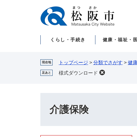
ペ
メ
ー
ニ
ジ
ュ
の
ー
先
を
くらし・手続き
健康・福祉・
頭
飛
で
ば
す。
し
て
トップページ
>
分類でさがす
>
健
現在地
本
様式ダウンロード
足あと
文
へ
介護保険